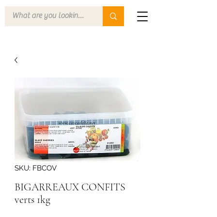
SKU: FBCOV
BIGARREAUX CONFITS
verts 1kg