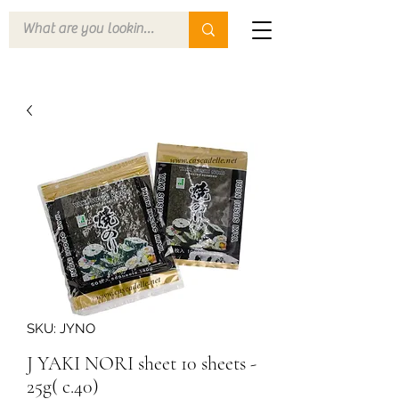
SKU: JYNO
J YAKI NORI sheet 10 sheets -
25g( c.40)