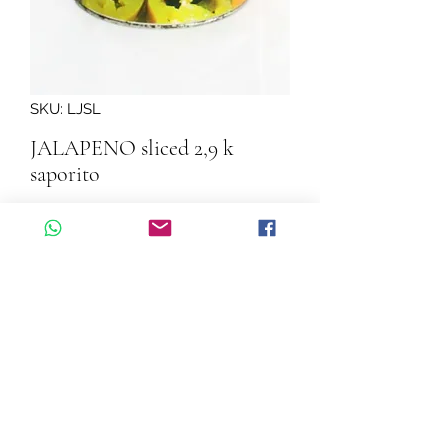
SKU: LJSL
JALAPENO sliced 2,9 k
saporito
Quantity
*
Add to Cart
JALAPENO sliced 2,9 k  saporito